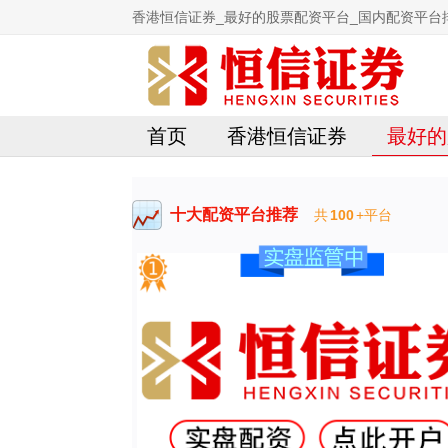
香港恒信证券_最好的股票配资平台_国内配资平台
首页
香港恒信证券
最好的
十大配资平台推荐
共
100
+平台