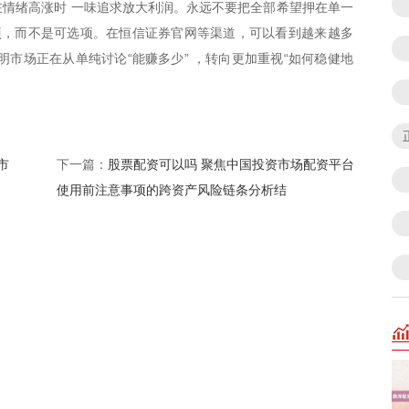
情绪高涨时 一味追求放大利润。永远不要把全部希望押在单一
项，而不是可选项。在恒信证券官网等渠道，可以看到越来越多
明市场正在从单纯讨论“能赚多少” ，转向更加重视“如何稳健地
市
股票配资可以吗 聚焦中国投资市场配资平台
下一篇：
使用前注意事项的跨资产风险链条分析结