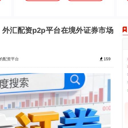
：外汇配资p2p平台在境外证券市场
的配资平台
159