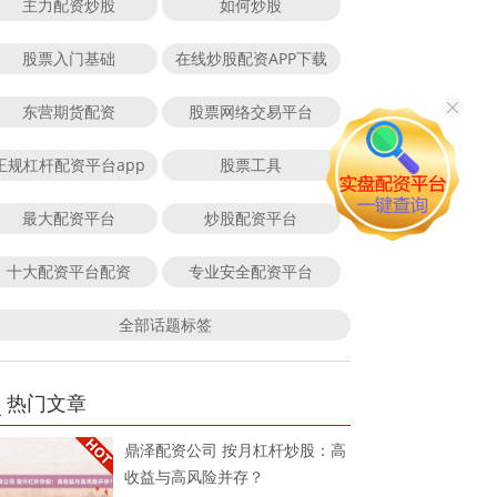
主力配资炒股
如何炒股
股票入门基础
在线炒股配资APP下载
东营期货配资
股票网络交易平台
正规杠杆配资平台app
股票工具
最大配资平台
炒股配资平台
十大配资平台配资
专业安全配资平台
全部话题标签
热门文章
鼎泽配资公司 按月杠杆炒股：高
收益与高风险并存？