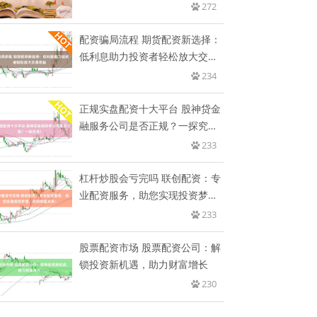
272
配资骗局流程 期货配资新选择：
低利息助力投资者轻松放大交易
收
234
正规实盘配资十大平台 股神贷金
融服务公司是否正规？一探究
竟！
233
杠杆炒股会亏完吗 联创配资：专
业配资服务，助您实现投资梦
想，
233
股票配资市场 股票配资公司：解
锁投资新机遇，助力财富增长
230