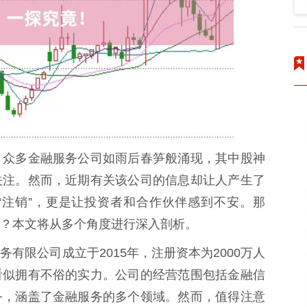
，众多金融服务公司如雨后春笋般涌现，其中股神
关注。然而，近期有关该公司的信息却让人产生了
“注销”，更是让投资者和合作伙伴感到不安。那
？本文将从多个角度进行深入剖析。
有限公司成立于2015年，注册资本为2000万人
看似拥有不俗的实力。公司的经营范围包括金融信
务，涵盖了金融服务的多个领域。然而，值得注意