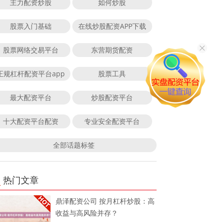
主力配资炒股
如何炒股
股票入门基础
在线炒股配资APP下载
股票网络交易平台
东营期货配资
正规杠杆配资平台app
股票工具
最大配资平台
炒股配资平台
十大配资平台配资
专业安全配资平台
全部话题标签
热门文章
鼎泽配资公司 按月杠杆炒股：高
收益与高风险并存？