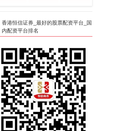
香港恒信证券_最好的股票配资平台_国
内配资平台排名