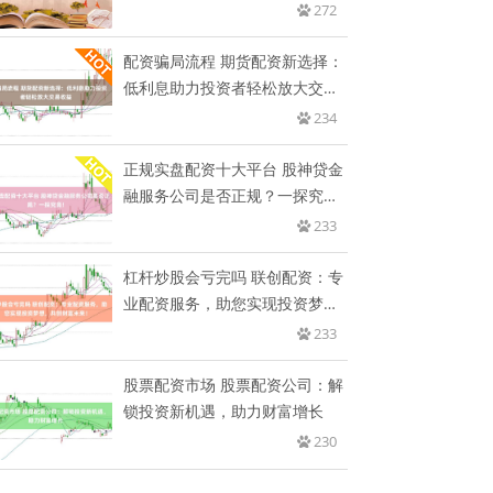
272
配资骗局流程 期货配资新选择：
低利息助力投资者轻松放大交易
收
234
正规实盘配资十大平台 股神贷金
融服务公司是否正规？一探究
竟！
233
杠杆炒股会亏完吗 联创配资：专
业配资服务，助您实现投资梦
想，
233
股票配资市场 股票配资公司：解
锁投资新机遇，助力财富增长
230