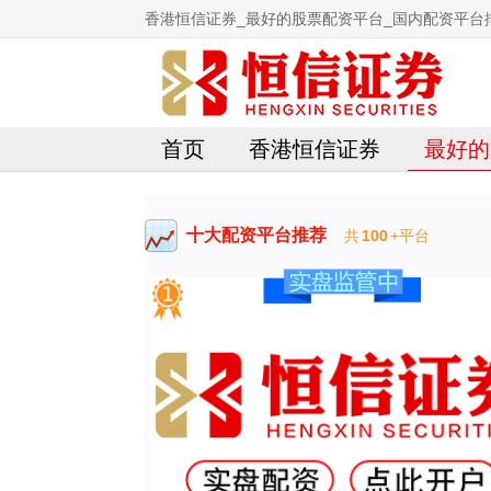
香港恒信证券_最好的股票配资平台_国内配资平台
首页
香港恒信证券
最好的
十大配资平台推荐
共
100
+平台