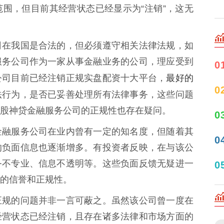
围，但目前其经营状态已经显示为“注销”，这无
司在我国是合法的，但必须遵守相关法律法规，如
服务公司作为一家从事金融业务的公司，理应受到
0
最好的
公司目前已经注销正规实盘配资十大平台，
0
法行为，是否已妥善处理所有法律事务，这些问题
股神贷金融服务公司的正规性也存在疑问。
0
金融服务公司在业内曾有一定的知名度，但随着其
0
的负面信息也逐渐增多。有投资者反映，在与该公
务不专业、信息不透明等。这些负面反馈无疑进一
0
的信誉和正规性。
正规的问题并非一言可蔽之。虽然该公司曾一度在
经营状态已经注销，且存在诸多法律和市场方面的