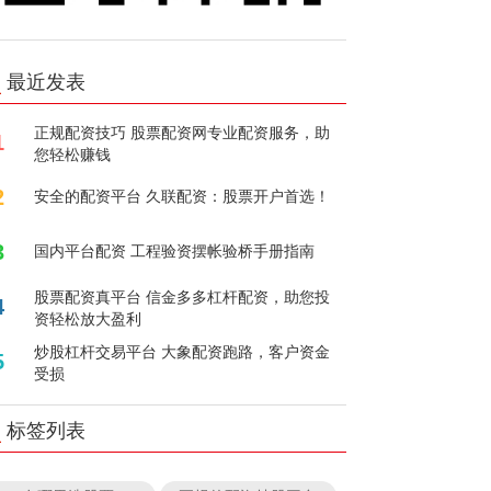
最近发表
正规配资技巧 股票配资网专业配资服务，助
1
您轻松赚钱
2
安全的配资平台 久联配资：股票开户首选！
3
国内平台配资 工程验资摆帐验桥手册指南
股票配资真平台 信金多多杠杆配资，助您投
4
资轻松放大盈利
炒股杠杆交易平台 大象配资跑路，客户资金
5
受损
标签列表