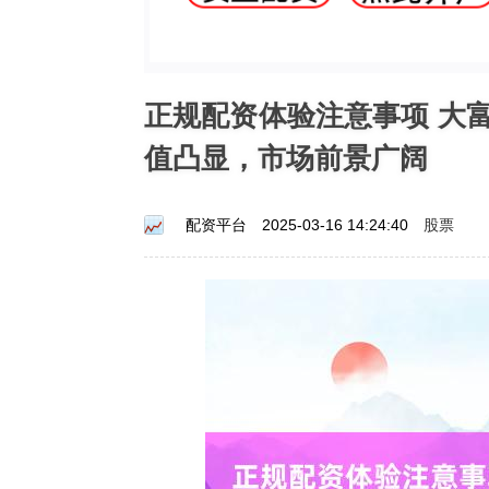
正规配资体验注意事项 大
值凸显，市场前景广阔
股票
配资平台
2025-03-16 14:24:40