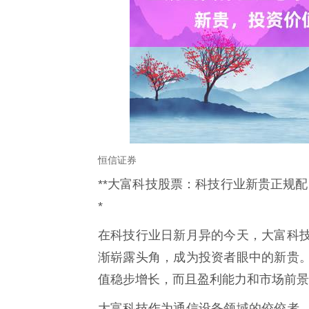
恒信证券
**大富科技股票：科技行业新贵正规
*
在科技行业日新月异的今天，大富科
渐崭露头角，成为投资者眼中的新贵
值稳步增长，而且盈利能力和市场前景
大富科技作为通信设备领域的佼佼者