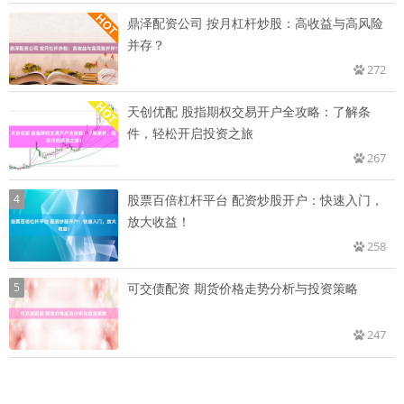
鼎泽配资公司 按月杠杆炒股：高收益与高风险
并存？
272
天创优配 股指期权交易开户全攻略：了解条
件，轻松开启投资之旅
267
4
股票百倍杠杆平台 配资炒股开户：快速入门，
放大收益！
258
5
可交债配资 期货价格走势分析与投资策略
247