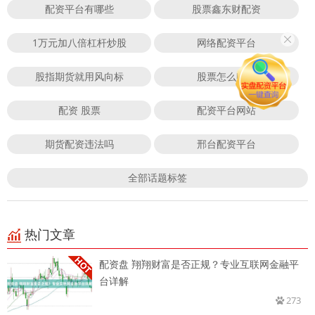
配资平台有哪些
股票鑫东财配资
1万元加八倍杠杆炒股
网络配资平台
股指期货就用风向标
股票怎么赚钱
配资 股票
配资平台网站
期货配资违法吗
邢台配资平台
全部话题标签
热门文章
配资盘 翔翔财富是否正规？专业互联网金融平
台详解
273