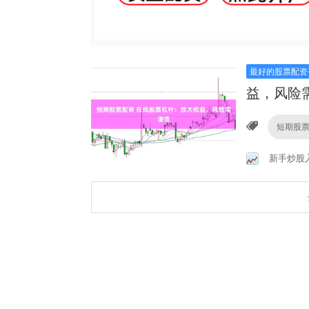
最好的股票配资
益，风险
短期股
新手炒股