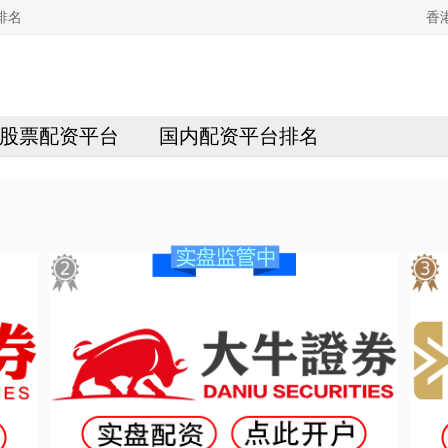
排名
香
股票配资平台
国内配资平台排名