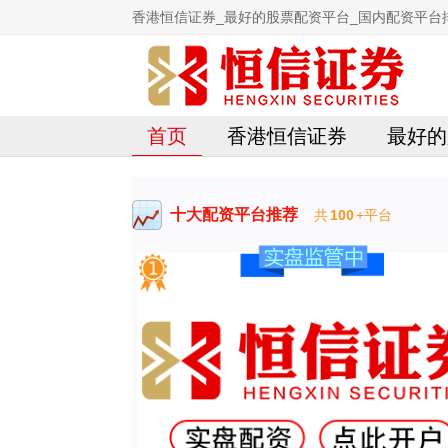
香港恒信证券_最好的股票配资平台_国内配资平台
首页
香港恒信证券
最好的
十大配资平台推荐
共
100
+平台