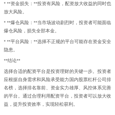
* **资金损失：**投资有风险，配资放大收益的同时也
放大风险。
* **爆仓风险：**当市场波动剧烈时，投资者可能面临
爆仓风险，损失全部本金。
* **平台风险：**选择不正规的平台可能存在资金安全
隐患。
**结论**
选择合适的配资平台是投资理财的关键一步。投资者
应根据自身需求和风险承受能力国内股票杠杆公司排
名榜，选择排名靠前、资金实力雄厚、风控体系完善
的平台。通过合理利用配资平台，投资者可以放大收
益，提升投资效率，实现轻松获利。