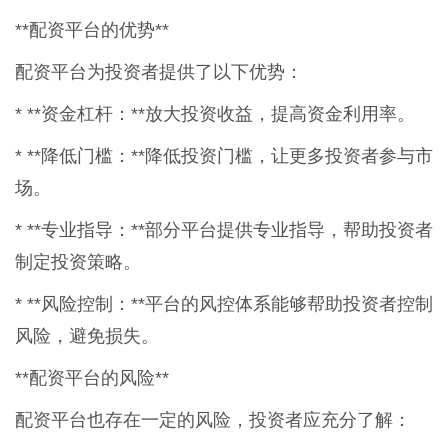
**配资平台的优势**
配资平台为投资者提供了以下优势：
* **资金杠杆：**放大投资收益，提高资金利用率。
* **降低门槛：**降低投资门槛，让更多投资者参与市
场。
* **专业指导：**部分平台提供专业指导，帮助投资者
制定投资策略。
* **风险控制：**平台的风控体系能够帮助投资者控制
风险，避免损失。
**配资平台的风险**
配资平台也存在一定的风险，投资者应充分了解：