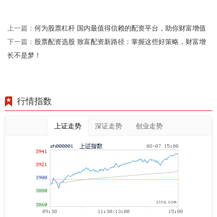
何为股票杠杆 国内最值得信赖的配资平台，助你财富增值
上一篇：
股票配资选股 致富配资新路径：掌握这些好策略，财富增
下一篇：
长不是梦！
行情指数
上证走势
深证走势
创业走势