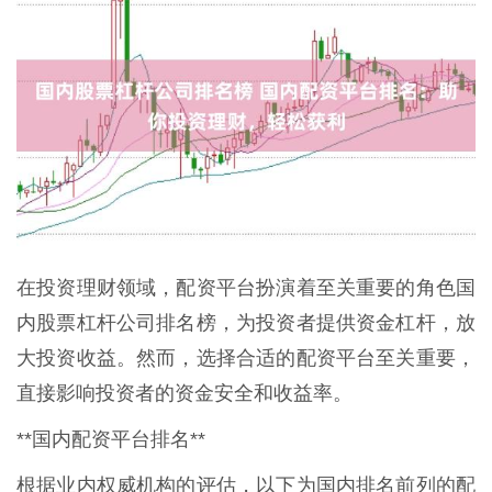
在投资理财领域，配资平台扮演着至关重要的角色国
内股票杠杆公司排名榜，为投资者提供资金杠杆，放
大投资收益。然而，选择合适的配资平台至关重要，
直接影响投资者的资金安全和收益率。
**国内配资平台排名**
根据业内权威机构的评估，以下为国内排名前列的配